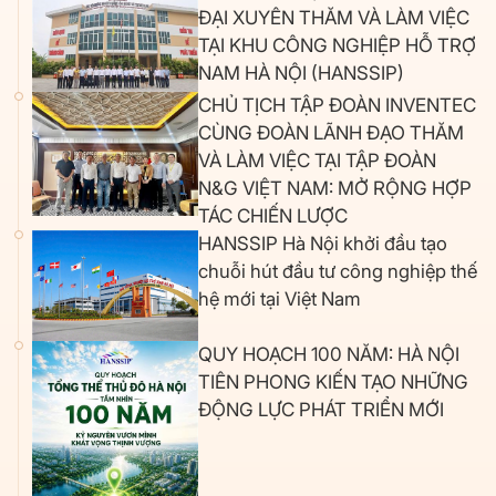
thao, tăng cường sự gắn kết cộng đồng và đồng
ĐẠI XUYÊN THĂM VÀ LÀM VIỆC
hành cùng sự phát triển của địa phương.
TẠI KHU CÔNG NGHIỆP HỖ TRỢ
NAM HÀ NỘI (HANSSIP)
CHỦ TỊCH TẬP ĐOÀN INVENTEC
CÙNG ĐOÀN LÃNH ĐẠO THĂM
VÀ LÀM VIỆC TẠI TẬP ĐOÀN
N&G VIỆT NAM: MỞ RỘNG HỢP
TÁC CHIẾN LƯỢC
HANSSIP Hà Nội khởi đầu tạo
chuỗi hút đầu tư công nghiệp thế
hệ mới tại Việt Nam
QUY HOẠCH 100 NĂM: HÀ NỘI
TIÊN PHONG KIẾN TẠO NHỮNG
ĐỘNG LỰC PHÁT TRIỂN MỚI