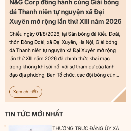
N&G Corp đồng hành cùng Giải bóng
đá Thanh niên tự nguyện xã Đại
Xuyên mở rộng lần thứ XIII năm 2026
Chiều ngày 01/8/2026, tại Sân bóng đá Kiều Đoài,
thôn Đông Đoài, xã Đại Xuyên, Hà Nội, Giải bóng
đá Thanh niên tự nguyện xã Đại Xuyên mở rộng
lần thứ XIII năm 2026 đã chính thức khai mạc
trong không khí sôi nổi với sự tham dự của lãnh
đạo địa phương, Ban Tổ chức, các đội bóng cùng
đông đảo người dân trên địa bàn. Đồng hành cùng
giải đấu, Công ty Cổ phần Đầu tư Phát triển N&G –
Xem chi tiết
Chủ đầu tư Khu công nghiệp hỗ trợ và Đô thị dịch
vụ Nam Hà Nội (HANSSIP) công ty thành viên
TIN TỨC MỚI NHẤT
thuộc hệ sinh thái N&G Group Việt Nam – vinh dự
là đơn vị tài trợ, góp phần lan tỏa tinh thần thể
THƯỜNG TRỰC ĐẢNG ỦY XÃ