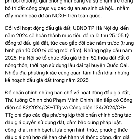
phí bồi thường, giải phóng mặt bằng và sự chậm trễ trong
bố trí đất công phục vụ các dự án an sinh xã hội... nhằm
đẩy mạnh các dự án NƠXH trên toàn quốc.
Đối với hoạt động đấu giá đất, UBND TP Hà Nội dự kiến
năm 2024 sẽ hoàn thành mục tiêu đề ra là thu 25.105 tỷ
đồng từ đấu giá đất, tức cao gấp đôi các năm trước (trung
bình gần 10.000 tỷ đồng mỗi năm). Những ngày đầu năm
2025, Hà Nội sẽ tổ chức đấu giá thêm 52 thửa đất đất ở
nông thôn, thời hạn sử dụng lâu dài tại huyện Quốc Oai.
Nhiều địa phương khác cũng quan tâm triển khai những
kế hoạch đấu giá đất trong năm 2025.
Để chấn chỉnh những hạn chế về hoạt động đấu giá đất,
Thủ tướng Chính phủ Phạm Minh Chính liên tiếp có Công
điện số 82/2024/CĐ-TTg và Công điện 134/2024/CĐ-
TTg chỉ đạo các địa phương kịp thời chấn chỉnh công tác
đấu giá quyền sử dụng đất, đảm bảo đúng pháp luật,
công khai, minh bạch, lựa chọn hình thức, phương thức
đấu giá phù hợp để hạn chế hành vi thông đồng, dìm giá