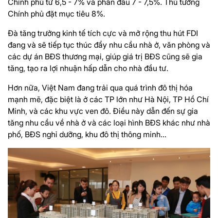
Chính phủ từ 6,5 - 7% và phấn đấu 7 - 7,5%. Thủ tướng
Chính phủ đặt mục tiêu 8%.
Đà tăng trưởng kinh tế tích cực và mở rộng thu hút FDI
đang và sẽ tiếp tục thúc đẩy nhu cầu nhà ở, văn phòng và
các dự án BĐS thương mại, giúp giá trị BĐS cũng sẽ gia
tăng, tạo ra lợi nhuận hấp dẫn cho nhà đầu tư.
Hơn nữa, Việt Nam đang trải qua quá trình đô thị hóa
mạnh mẽ, đặc biệt là ở các TP lớn như Hà Nội, TP Hồ Chí
Minh, và các khu vực ven đô. Điều này dẫn đến sự gia
tăng nhu cầu về nhà ở và các loại hình BĐS khác như nhà
phố, BĐS nghỉ dưỡng, khu đô thị thông minh...