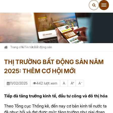
Trang chủ
Tin tức
Bất động sản
THỊ TRƯỜNG BẤT ĐỘNG SẢN NĂM
2025: THÊM CƠ HỘI MỚI
+
-
11/02/2025
442 lượt xem
A
A
A
Tiếp đà tăng trưởng kinh tế, đầu tư công và đô thị hóa
Theo Tổng cục Thống kê, đến nay cơ bản kinh tế nước ta
đã phục hồi và đạt được mức tăng trưởng như giai đoạn