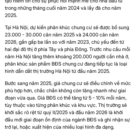
tạo niềm tin cho sự phục hồi mạnh mẽ cho nhà đầu tư
trong những tháng cuối năm 2024 và lấy đà cho năm
2025.
Tại Hà Nội, dự kiến phân khúc chung cư sẽ được bổ sung
23.000 - 30.000 căn năm 2025 và 24.000 căn năm
2026, gần gấp ba lần so với năm 2023, chủ yếu đến từ
hai đại đô thị ở phía Tây và phía Đông. Trước nhu cầu mỗi
năm Hà Nội tăng thêm khoảng 200.000 người cần nhà ở,
phân khúc sản phẩm BĐS chung cư đang tiếp tục là loại
hình dẫn dắt thị trường Hà Nội từ đầu năm 2025.
Bước sang năm 2025, giá chung cư sẽ điều chỉnh về mức
phù hợp hơn, chắc chắn không còn tăng nhanh như giai
đoạn vừa qua. Giá BĐS có thể tăng từ 5 - 10% mỗi năm,
tùy thuộc vào từng phân khúc và khu vực. Thị trường sẽ
khởi sắc rõ rệt từ quý II/2025 và đầu năm 2026 là khởi
đầu mới giai đoạn ổn định của ngành BĐS và ghi nhận sự
trở lại, hoặc xuất hiện của nhiều loại hình đa dạng.